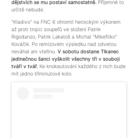
dějstvích se mu postaví samostatně.
Příjemné to
určitě nebude.
"Kladivo" na FNC 6 ohromil heroickým výkonem
až proti trojici soupeřů ve složení Patrik
Rigodanzo, Patrik Lakatoš a Michal "Mikefitko"
Kováčik. Po remízovém výsledku nad odvetou
neváhal ani vteřinu.
V sobotu dostane Tlkanec
jedinečnou šanci vyškolit všechny tři v souboji
tváří v tvář.
Ke knokautování každého z nich bude
mít jedno tříminutové kolo.