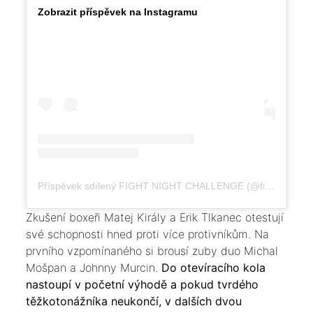
Zobrazit příspěvek na Instagramu
Příspěvek sdílený FIGHT NIGHT CHALLENGE (@fightnightchallenge)
Zkušení boxeři Matej Király a Erik Tlkanec otestují
své schopnosti hned proti více protivníkům. Na
prvního vzpomínaného si brousí zuby duo Michal
Mošpan a Johnny Murcin.
Do otevíracího kola
nastoupí v početní výhodě a pokud tvrdého
těžkotonážníka neukončí, v dalších dvou