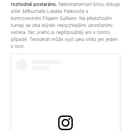
rozhodně postaráno.
Nekompromisní bitvu slibuje
střet šéfkuchaře Lukáše Palkoviče s
kontroverzním Filipem Sulíkem. Na předchozím
turnaji se oba blýskli nejrychlejšími ukončeními
večera. Nic jiného si nepřipouštějí ani v tomto
případě. Tentokrát může vyjít jako vítěz jen jeden
z nich.