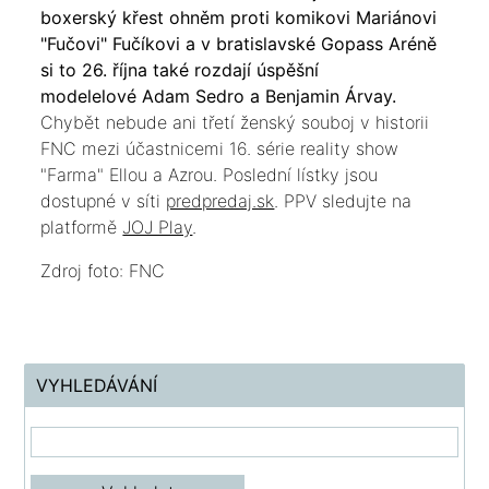
boxerský křest ohněm proti komikovi Mariánovi
"Fučovi" Fučíkovi a v bratislavské Gopass Aréně
si to 26. října také rozdají úspěšní
modelelové Adam Sedro a Benjamin Árvay.
Chybět nebude ani třetí ženský souboj v historii
FNC mezi účastnicemi 16. série reality show
"Farma" Ellou a Azrou. Poslední lístky jsou
dostupné v síti
predpredaj.sk
. PPV sledujte na
platformě
JOJ Play
.
Zdroj foto: FNC
VYHLEDÁVÁNÍ