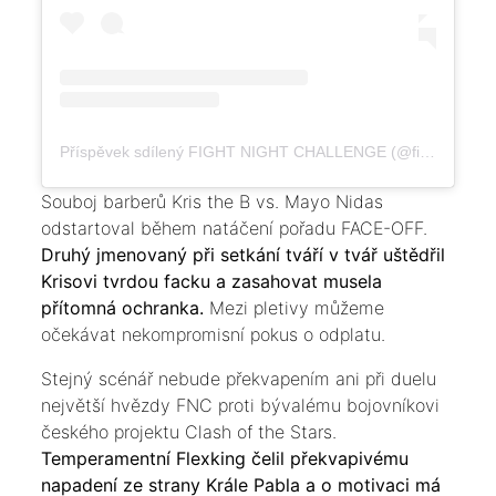
Příspěvek sdílený FIGHT NIGHT CHALLENGE (@fightnightchallenge)
Souboj barberů Kris the B vs. Mayo Nidas
odstartoval během natáčení pořadu FACE-OFF.
Druhý jmenovaný při setkání tváří v tvář uštědřil
Krisovi tvrdou facku a zasahovat musela
přítomná ochranka.
Mezi pletivy můžeme
očekávat nekompromisní pokus o odplatu.
Stejný scénář nebude překvapením ani při duelu
největší hvězdy FNC proti bývalému bojovníkovi
českého projektu Clash of the Stars.
Temperamentní Flexking čelil překvapivému
napadení ze strany Krále Pabla a o motivaci má