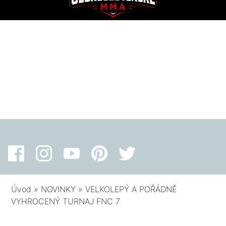
Úvod
»
NOVINKY
»
VELKOLEPÝ A POŘÁDNĚ
VYHROCENÝ TURNAJ FNC 7