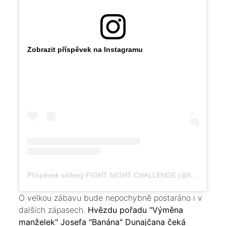
Zobrazit příspěvek na Instagramu
Příspěvek sdílený FIGHT NIGHT CHALLENGE (@fightnightchallenge)
O velkou zábavu bude nepochybně postaráno i v
dalších zápasech.
Hvězdu pořadu "Výměna
manželek" Josefa "Banána" Dunajčana čeká