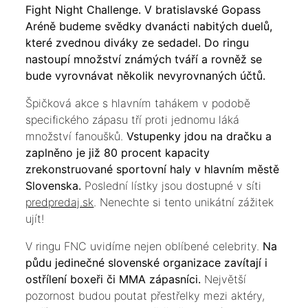
Fight Night Challenge. V bratislavské Gopass
Aréně budeme svědky dvanácti nabitých duelů,
které zvednou diváky ze sedadel. Do ringu
nastoupí množství známých tváří a rovněž se
bude vyrovnávat několik nevyrovnaných účtů.
Špičková akce s hlavním tahákem v podobě
specifického zápasu tří proti jednomu láká
množství fanoušků.
Vstupenky jdou na dračku a
zaplněno je již 80 procent kapacity
zrekonstruované sportovní haly v hlavním městě
Slovenska.
Poslední lístky jsou dostupné v síti
predpredaj.sk
. Nenechte si tento unikátní zážitek
ujít!
V ringu FNC uvidíme nejen oblíbené celebrity.
Na
půdu jedinečné slovenské organizace zavítají i
ostřílení boxeři či MMA zápasníci.
Největší
pozornost budou poutat přestřelky mezi aktéry,