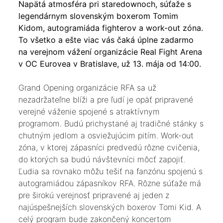
Napätá atmosféra pri staredownoch, súťaže s
legendárnym slovenským boxerom Tomim
Kidom, autogramiáda fighterov a work-out zóna.
To všetko a ešte viac vás čaká úplne zadarmo
na verejnom vážení organizácie Real Fight Arena
v OC Eurovea v Bratislave, už 13. mája od 14:00.
Grand Opening organizácie RFA sa už
nezadržateľne blíži a pre ľudí je opäť pripravené
verejné váženie spojené s atraktívnym
programom. Budú prichystané aj tradičné stánky s
chutným jedlom a osviežujúcim pitím. Work-out
zóna, v ktorej zápasníci predvedú rôzne cvičenia,
do ktorých sa budú návštevníci môcť zapojiť.
Ľudia sa rovnako môžu tešiť na fanzónu spojenú s
autogramiádou zápasníkov RFA. Rôzne súťaže má
pre širokú verejnosť pripravené aj jeden z
najúspešnejších slovenských boxerov Tomi Kid. A
celý program bude zakončený koncertom