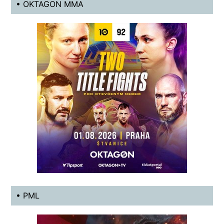
• OKTAGON MMA
• PML