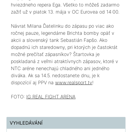
hviezdneho repera Ega. Všetko to môžeš zadarmo
zažiť už v piatok 13. mája v OC Eurovea od 14:00.
Návrat Milana Ďatelinku do zápasu po viac ako
ročnej pauze, legendárne Brichta bomby opäť v
akcii a slovenský tank Sebastián Fapšo. Ako
dopadnú ich staredowny, pri ktorých je častokrát
možné prečítať zápasníkov? Štartovka je
poskladaná z veľmi atraktívnych zápasov, ktoré v
NTC aréne nenechajú chladného ani jedného
diváka. Ak sa 14.5. nedostanete dnu, je k
dispozícií aj PPV na
www.realsport.tv
!
FOTO:
IG REAL FIGHT ARENA
VYHLEDÁVÁNÍ