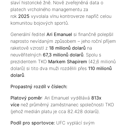
slaví historické žně. Nově zveřejněná data o
platech vrcholného managementu za
rok
2025
vyvolala vlnu kontroverze napříč celou
komunitou bojových sportů.
​Generální ředitel
Ari Emanuel
si finančně polepšil
naprosto nevídaným způsobem – jeho roční příjem
raketově vzrostl z
18 milionů dolarů
na
neuvěřitelných
67,3 milionů dolarů
. Spolu s
prezidentem TKO
Markem Shapirem
(42,6 milionů
dolarů) si tito dva muži rozdělili přes
110 milionů
dolarů
.
​Propastný rozdíl v číslech:
​Platový poměr
: Ari Emanuel vydělává
813x
více
než průměrný zaměstnanec společnosti TKO
(jehož medián platu je cca 82.428 dolarů).
​Podíl pro sportovce:
UFC vyplácí svým