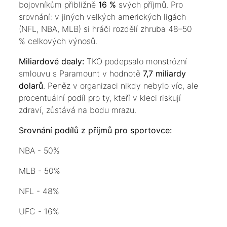
bojovníkům přibližně
16 %
svých příjmů. Pro
srovnání: v jiných velkých amerických ligách
(NFL, NBA, MLB) si hráči rozdělí zhruba 48–50
% celkových výnosů.
​Miliardové dealy:
TKO podepsalo monstrózní
smlouvu s Paramount v hodnotě
7,7 miliardy
dolarů
. Peněz v organizaci nikdy nebylo víc, ale
procentuální podíl pro ty, kteří v kleci riskují
zdraví, zůstává na bodu mrazu.
​Srovnání podílů z příjmů pro sportovce:
NBA - 50%
MLB - 50%
NFL - 48%
UFC - 16%