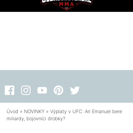
Úvod
»
NOVINKY
»
Výplaty v UFC: Ari Emanuel bere
miliardy, bojovníci drobky?