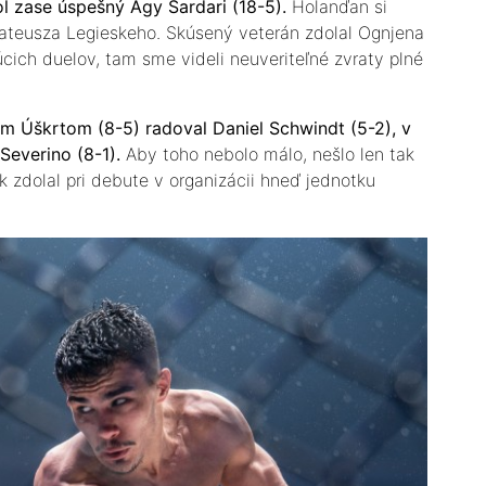
zase úspešný Agy Sardari (18-5).
Holanďan si
ateusza Legieskeho. Skúsený veterán zdolal Ognjena
cich duelov, tam sme videli neuveriteľné zvraty plné
m Úškrtom (8-5) radoval Daniel Schwindt (5-2), v
Severino (8-1).
Aby toho nebolo málo, nešlo len tak
 zdolal pri debute v organizácii hneď jednotku