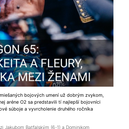
 zmiešaných bojových umení už dobrým zvykom,
j aréne O2 sa predstavili tí najlepší bojovníci
lové súboje a vyvrcholenie druhého ročníka
dzi Jakubom Batfalským (6-1) a Dominikom