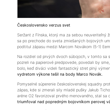
Československo verzus svet
Seržant z Fínska, ktorý ma za sebou neuveriteľný ži
sa po prechode do sveta zmiešaných bojových umen
podtitul zápasu medzi Marcom Novákom (5-1) Eemi
Na rozdiel od prvých dvoch súbojoch, v tomto sa 
pozreli na papierové predpovede, povedali by sme, ž
bolo, keď diváci videli fantastický stret plný vým
vydretom výkone tešil na body Marco Novák.
Pomyselné súperenie československej squadry proti
zápas, kde si zmerali sily mladé pušky Jakub Ticho
aréne O2 favorizoval prvého menovaného, stal sa 
triumfoval nad popredným bojovníkom perovej vá