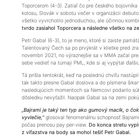
Toporcerom (4-3). Zatiaľ čo pre českého bojovníka 
kolosu, Slovák v sobotu večer v organizácii debuto
všetko vyvrcholilo jednoduchou, ale účinnou kombi
tvrdo zasiahol Toporcera a následne všetko na 
Petr Gabal (6-3), to je meno, ktoré si zaiste pam
Talentovaný Čech sa po prvýkrát v klietke pred z
novembri 2021, no výraznejšie sa v MMA začal pr
sebe vedieť na turnaji PML, kde si aj vypýtal ďal
Tá prišla tentokrát, keď na poslednú chvíľu nastúp
tak takto presne Gabal doslova a do písmena šikan
nasledujúcich momentoch sa Nemcovi podarilo súb
dôsledku nevyťažil. Naopak Gabal sa na zemi pokús
„Bajrami je taký ten typ ako gumový macík, o čok
vyvlečie,“
glosoval fenomenálnu schopnosť Bajram
počas prenosu pay per-view.
Do konca stretu vypís
z víťazstva na body sa mohol tešiť Petr Gabal.