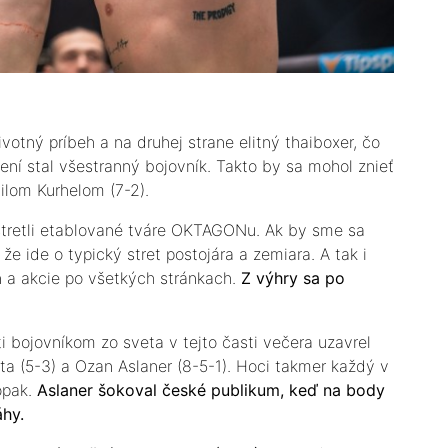
votný príbeh a na druhej strane elitný thaiboxer, čo
í stal všestranný bojovník. Takto by sa mohol znieť
lom Kurhelom (7-2).
stretli etablované tváre OKTAGONu. Ak by sme sa
e ide o typický stret postojára a zemiara. A tak i
en a akcie po všetkých stránkach.
Z výhry sa po
 bojovníkom zo sveta v tejto časti večera uzavrel
ta (5-3) a Ozan Aslaner (8-5-1). Hoci takmer každý v
opak.
Aslaner šokoval české publikum, keď na body
hy.