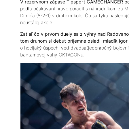
V rezervnom zápase Tipsport GAMECHANGER bol 
podľa očakávaní hravo poradil s náhradníkom za M
Dimića (8-2-1) v druhom kole. Čo sa týka nasledujú
neustálej akcie.
Zatiaľ čo v prvom duely sa z výhry nad Radovano
tom druhom si debut príjemne osladil mladík Igor 
o hocijaký úspech, veď dvadsaťjedenročný bojovník
bantamovej váhy OKTAGONu.