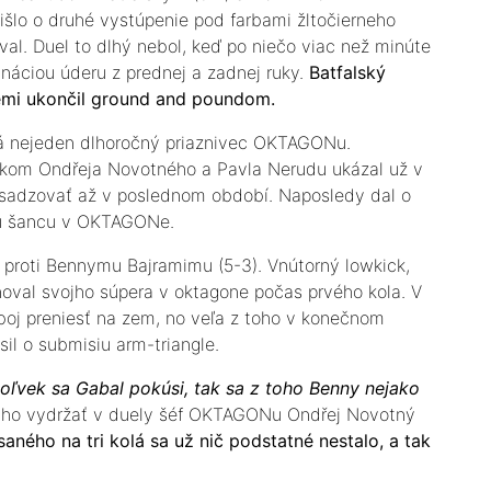
išlo o druhé vystúpenie pod farbami žltočierneho
val. Duel to dlhý nebol, keď po niečo viac než minúte
náciou úderu z prednej a zadnej ruky.
Batfalský
zemi ukončil ground and poundom.
ätá nejeden dlhoročný priaznivec OKTAGONu.
rakom Ondřeja Novotného a Pavla Nerudu ukázal už v
esadzovať až v poslednom období. Naposledy dal o
šiu šancu v OKTAGONe.
il proti Bennymu Bajramimu (5-3). Vnútorný lowkick,
oval svojho súpera v oktagone počas prvého kola. V
oj preniesť na zem, no veľa z toho v konečnom
il o submisiu arm-triangle.
oľvek sa Gabal pokúsi, tak sa z toho Benny nejako
iho vydržať v duely šéf OKTAGONu Ondřej Novotný
aného na tri kolá sa už nič podstatné nestalo, a tak