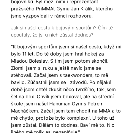
bojovníků. Byl mezi nimi i reprezentant
pražského PriMMAt Gymu Jan Králík, kterého
jsme vyzpovídali v rámci rozhovoru.
Jak si našel cestu k bojovým sportům? Čím tě
upoutaly, že jsi u nich zůstal dodnes?
"K bojovým sportům jsem si našel cestu, když mi
bylo 11 let. Do té doby jsem hrál hokej za
Mladou Boleslav. S tím jsem potom skončil.
Zlomil jsem si ruku a ještě navíc jsme se
stěhovali. Začal jsem s taekwondem, to mě
bavilo. Zůčastnil jsem se i závodů. Po nějaké
době jsem chtěl zkusit něco tvrdšího, tak jsem
šel na box. Chvíli jsem boxoval, ale na střední
škole jsem našel Hanuman Gym s Petrem
Macháčkem. Začal jsem tam chodit na MMA a to
mě chytlo, protože bylo komplexní. U toho už
jsem zůstal. Dělám to dodnes. Baví mě to. Nic
jiného mě tolik asi nenaplňuje."