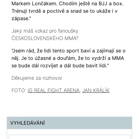
Markem Lončákem. Chodím ještě na BJJ a box.
Trénuji tvrdě a poctivě a snad se to ukáže i v
zápase."
Jaký máš vzkaz pro fanoušky
ČESKOSLOVENSKÉHO MMA?
"Jsem rád, že lidi tento sport baví a zajímají se o
něj. Je to úžasné a doufám, že to vydrží a MMA
se bude dál rozvíjet a dál bude bavit lidi."
Děkujeme za rozhovor.
FOTO:
IG REAL FIGHT ARENA
,
JAN KRÁLÍK
VYHLEDÁVÁNÍ