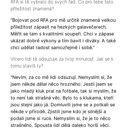
RFA si tě vybralo do svých řad. Co pro tebe tato
příležitost znamená?
"Bojovat pod RFA pro mě určitě znamená velkou
příležitost zápasit na hezkých galavečerech.
Měřit se tam s kvalitními soupeři. Chci v zápase
ukázat dobré výkony a tím bavit i diváky. A také
chci udělat radost samozřejmě i sobě."
Vícero lidí tě odsuzuje za tvoji minulost. Jak se k
tomu stavíš ty?
"Nevím, za co mě lidi odsuzují. Nemyslím si, že
jsem někde dělal něco hrozného. Jestli jsem se
jako mladý kluk pral na fotbale, tak si myslím, že
to není tak strašná věc. Bylo to s klukama, kteří
jsou stejní jako já. Domluvili jsme se a potkali se
někde v přírodě. Zjistili jsme kdo je silnější a
podali jsme si ruce. Nemyslím si, že je to něco
strašného. Spousta lidí dělá daleko horší věci.