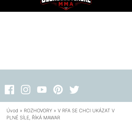
Úvod
»
ROZHOVORY
»
V RFA SE CHCI UKÁZAT V
PLNÉ SÍLE, ŘÍKÁ MAWAR