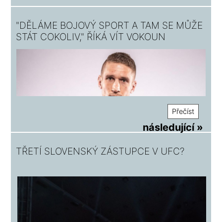
"DĚLÁME BOJOVÝ SPORT A TAM SE MŮŽE
STÁT COKOLIV," ŘÍKÁ VÍT VOKOUN
Přečíst
následující »
TŘETÍ SLOVENSKÝ ZÁSTUPCE V UFC?