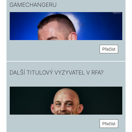
GAMECHANGERU
Přečíst
DALŠÍ TITULOVÝ VYZYVATEL V RFA?
Přečíst