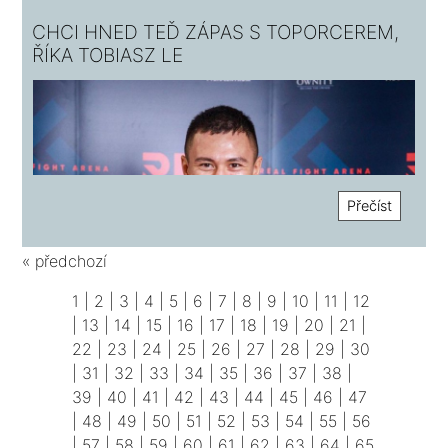
CHCI HNED TEĎ ZÁPAS S TOPORCEREM,
ŘÍKA TOBIASZ LE
Přečíst
« předchozí
1
|
2
|
3
|
4
|
5
|
6
|
7
|
8
|
9
|
10
|
11
|
12
|
13
|
14
|
15
|
16
|
17
|
18
|
19
|
20
|
21
|
22
|
23
|
24
|
25
|
26
|
27
|
28
|
29
|
30
|
31
|
32
|
33
|
34
|
35
|
36
|
37
|
38
|
39
|
40
|
41
|
42
|
43
|
44
|
45
|
46
|
47
|
48
|
49
|
50
|
51
|
52
|
53
|
54
|
55
|
56
|
57
|
58
|
59
|
60
|
61
|
62
|
63
|
64
|
65