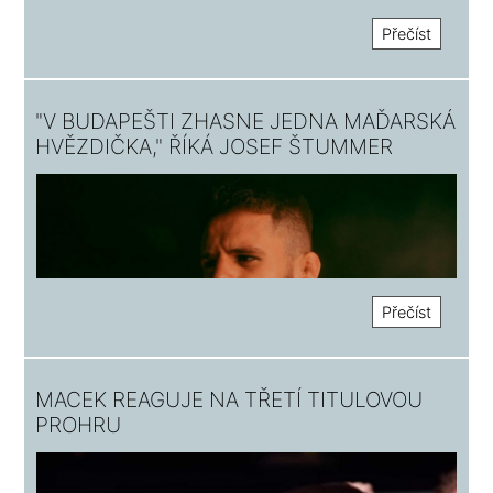
Přečíst
"V BUDAPEŠTI ZHASNE JEDNA MAĎARSKÁ
HVĚZDIČKA," ŘÍKÁ JOSEF ŠTUMMER
Přečíst
MACEK REAGUJE NA TŘETÍ TITULOVOU
PROHRU