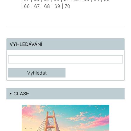
|
66
|
67
|
68
|
69
|
70
VYHLEDÁVÁNÍ
• CLASH