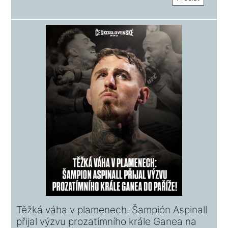
Těžká váha v plamenech: Šampión Aspinall
přijal výzvu prozatímního krále Ganea na