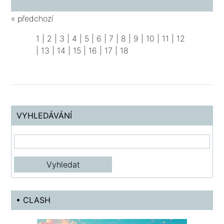
« předchozí
1
|
2
|
3
|
4
|
5
|
6
|
7
|
8
|
9
|
10
|
11
|
12
|
13
|
14
|
15
|
16
|
17
|
18
VYHLEDÁVÁNÍ
• CLASH