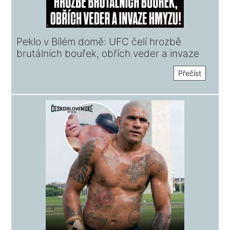
Peklo v Bílém domě: UFC čelí hrozbě
brutálních bouřek, obřích veder a invaze
hmyzu!
Přečíst