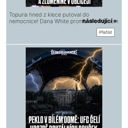
Topuria hned z klece putoval do
následující »
nemocnice! Dana White promluvil o vážném
zranění a zlomenině v obličeji
Přečíst