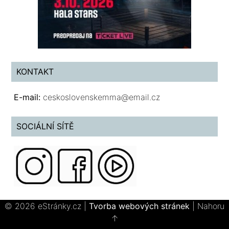
KONTAKT
E-mail:
ceskoslovenskemma@email.cz
SOCIÁLNÍ SÍTĚ
© 2026 eStránky.cz
|
Tvorba webových stránek
|
Nahoru
↑